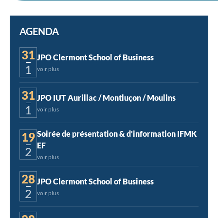
AGENDA
31
JPO Clermont School of Business
1
voir plus
9h - 16h
31
JPO IUT Aurillac / Montluçon / Moulins
1
voir plus
9h - 16h
Soirée de présentation & d'information IFMK
19
EF
2
voir plus
18h30 - 20h30 (Visio)
28
JPO Clermont School of Business
2
voir plus
9h - 16h