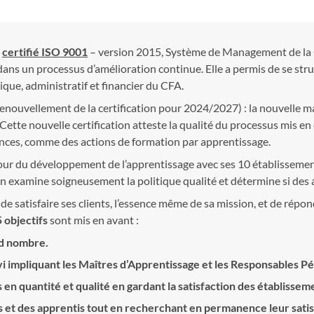
t
certifié ISO 9001
– version 2015, Système de Management de la Qua
dans un processus d’amélioration continue. Elle a permis de se struc
ue, administratif et financier du CFA.
renouvellement de la certification pour 2024/2027)
: la nouvelle m
 Cette nouvelle certification atteste la qualité du processus mis e
ces, comme des actions de formation par apprentissage.
our du développement de l’apprentissage avec ses 10 établissement
ion examine soigneusement la politique qualité et détermine si des
 de satisfaire ses clients, l’essence même de sa mission, et de rép
5 objectifs
sont mis en avant :
nd nombre.
ivi impliquant les Maîtres d’Apprentissage et les Responsables P
n quantité et qualité en gardant la satisfaction des établisseme
et des apprentis tout en recherchant en permanence leur satisfa