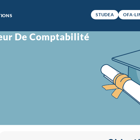
STUDEA
OFA-LI
IONS
eur De Comptabilité