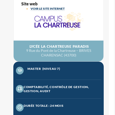
Site web
VOIR LE SITE INTERNET
LYCÉE LA CHARTREUSE PARADIS
9 Rue du Pont de la Chartreuse – BRIVES
CHARENSAC (43700)
MASTER
(NIVEAU 7)
COMPTABILITÉ, CONTRÔLE DE GESTION,
GESTION, AUDIT
DURÉE TOTALE : 24 MOIS