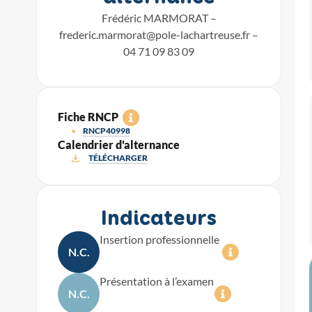
Frédéric MARMORAT –
frederic.marmorat@pole-lachartreuse.fr
–
04 71 09 83 09
Fiche RNCP
RNCP40998
Calendrier d'alternance
TÉLÉCHARGER
Indicateurs
Insertion professionnelle
N.C.
Présentation à l’examen
N.C.