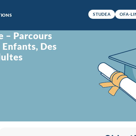
STUDEA
OFA-LI
IONS
e – Parcours
 Enfants, Des
ultes