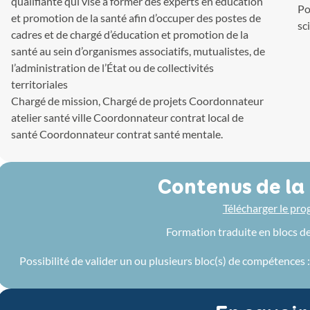
qualifiante qui vise à former des experts en éducation
Po
et promotion de la santé afin d’occuper des postes de
sc
cadres et de chargé d’éducation et promotion de la
santé au sein d’organismes associatifs, mutualistes, de
l’administration de l’État ou de collectivités
territoriales
Chargé de mission, Chargé de projets Coordonnateur
atelier santé ville Coordonnateur contrat local de
santé Coordonnateur contrat santé mentale.
Contenus de la
Télécharger le pr
Formation traduite en blocs d
Possibilité de valider un ou plusieurs bloc(s) de compétences