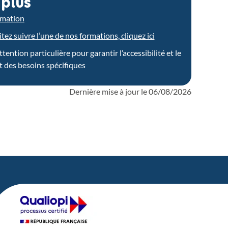
 plus
ormation
ez suivre l’une de nos formations, cliquez ici
ntion particulière pour garantir l’accessibilité et le
 des besoins spécifiques
Dernière mise à jour le
06/08/2026