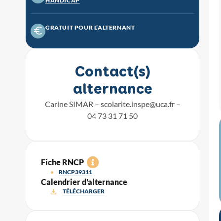
HANDICAP
GRATUIT POUR L’ALTERNANT
Contact(s)
alternance
Carine SIMAR –
scolarite.inspe@uca.fr
–
04 73 31 71 50
Fiche RNCP
RNCP39311
Calendrier d'alternance
TÉLÉCHARGER