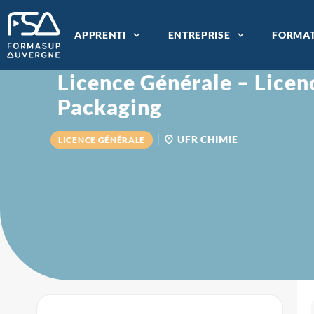
APPRENTI
ENTREPRISE
FORMAT
Licence Générale – Licen
Packaging
UFR CHIMIE
LICENCE GÉNÉRALE