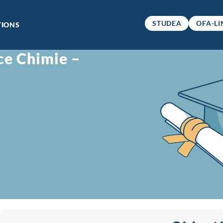
STUDEA
OFA-LI
IONS
ce Chimie –